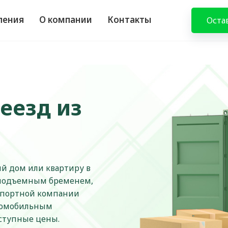
ления
О компании
Контакты
Оста
еезд из
ый дом или квартиру в
неподъемным бременем,
спортной компании
втомобильным
ступные цены.