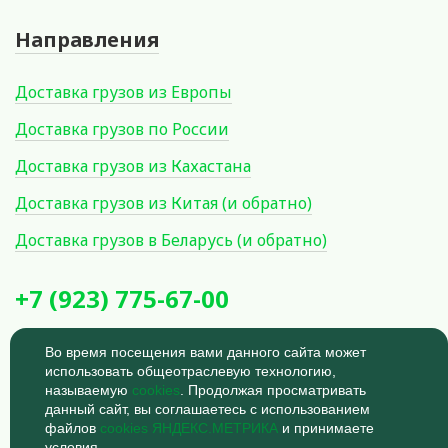
Направления
Доставка грузов из Европы
Доставка грузов по России
Доставка грузов из Кахастана
Доставка грузов из Китая (и обратно)
Доставка грузов в Беларусь (и обратно)
+7 (923) 775-67-00
Россия, Новосибирск, Овражная
Во время посещения вами данного сайта может
улица, 11
использовать общеотраслевую технологию,
Время работы: 9:00 - 18:00
называемую
cookies
. Продолжая просматривать
данный сайт, вы соглашаетесь с использованием
© 2026
Политика
файлов
cookies ЯНДЕКС.МЕТРИКА
и принимаете
конфиденциальности
условия.