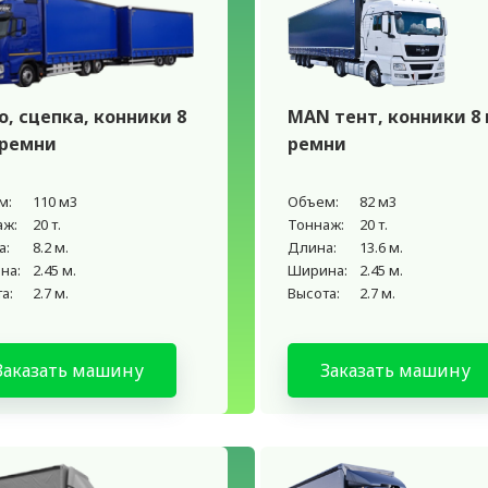
o, сцепка, конники 8
MAN тент, конники 8 
 ремни
ремни
м:
110 м3
Объем:
82 м3
аж:
20 т.
Тоннаж:
20 т.
а:
8.2 м.
Длина:
13.6 м.
на:
2.45 м.
Ширина:
2.45 м.
а:
2.7 м.
Высота:
2.7 м.
Заказать машину
Заказать машину