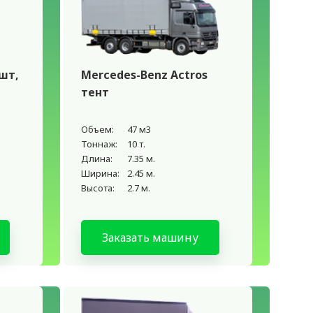
шт,
Mercedes-Benz Actros
тент
Объем:
47 м3
Тоннаж:
10 т.
Длина:
7.35 м.
Ширина:
2.45 м.
Высота:
2.7 м.
Заказать машину