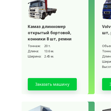
Камаз длинномер
Volv
открытый бортовой,
шт,
конники 8 шт, ремни
Тоннаж:
20 т.
Объе
Длина:
13.6 м.
Тонн
Ширина:
2.45 м.
Длин
Шири
Высот
Заказать машину