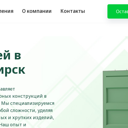
ления
О компании
Контакты
Оста
ей в
ирск
авляет
ерных конструкций в
и. Мы специализируемся
бой сложности, уделяя
ых и хрупких изделий,
 Наш опыт и