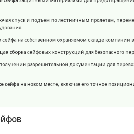
е сейфа
защитными материалами для предотвращения 
лючая спуск и подъем по лестничным пролетам, пере
удования.
 сейфа на собственном охраняемом складе компании в
щая сборка
сейфовых конструкций для безопасного пе
получении разрешительной документации для перевоз
ке сейфа
на новом месте, включая его точное позицион
ейфов