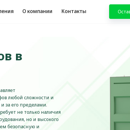
ления
О компании
Контакты
Оста
ов в
авляет
фов любой сложности и
и за его пределами.
ребует не только наличия
удования, но и высокого
уем безопасную и