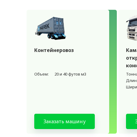
Контейнеровоз
Кам
отк
кон
Объем:
20 и 40 футов м3
Тонн
Длин
Шири
Заказать машину