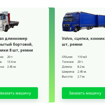
аз длинномер
Volvo, сцепка, конник
рытый бортовой,
шт, ремни
ники 8 шт, ремни
аж:
20 т.
Объем:
110 м3
а:
13.6 м.
Тоннаж:
20 т.
на:
2.45 м.
Длина:
8.2 м.
Ширина:
2.45 м.
Высота:
2.7 м.
Заказать машину
Заказать машину