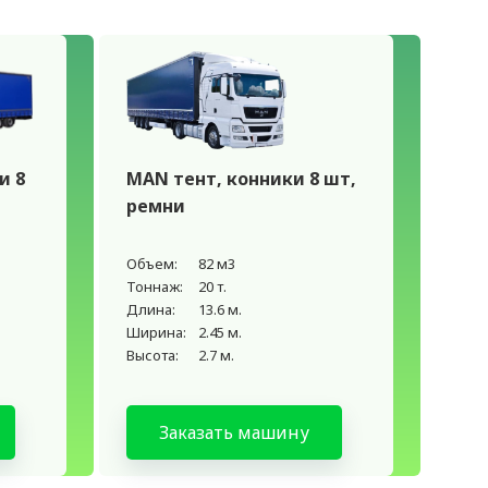
и 8
MAN тент, конники 8 шт,
ремни
Объем:
82 м3
Тоннаж:
20 т.
Длина:
13.6 м.
Ширина:
2.45 м.
Высота:
2.7 м.
Заказать машину