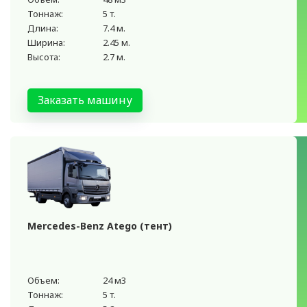
Тоннаж:
5 т.
Длина:
7.4 м.
Ширина:
2.45 м.
Высота:
2.7 м.
Заказать машину
Mercedes-Benz Atego (тент)
Объем:
24 м3
Тоннаж:
5 т.