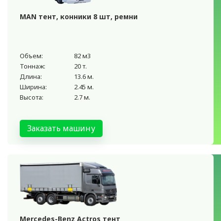
MAN тент, конники 8 шт, ремни
Объем:
82 м3
Тоннаж:
20 т.
Длина:
13.6 м.
Ширина:
2.45 м.
Высота:
2.7 м.
Заказать машину
Mercedes-Benz Actros тент