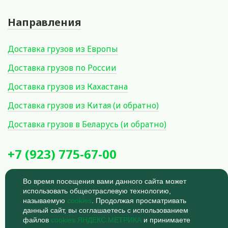
Направления
Доставка грузов из Европы
Доставка грузов по России
Доставка грузов из Кахастана
Доставка грузов из Китая (и обратно)
Доставка грузов в Беларусь (и обратно)
+7 (923) 775-67-00
Россия, Новосибирск, Овражная
Во время посещения вами данного сайта может
улица, 11
использовать общеотраслевую технологию,
Время работы: 9:00 - 18:00
называемую
cookies
. Продолжая просматривать
данный сайт, вы соглашаетесь с использованием
© 2026
Политика
файлов
cookies ЯНДЕКС.МЕТРИКА
и принимаете
конфиденциальности