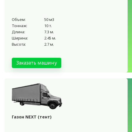
Объем:
50 м3
Тоннаж:
10 т.
Длина:
7.3 м.
Ширина:
2.45 м.
Высота:
2.7 м.
Заказать машину
Газон NEXT (тент)